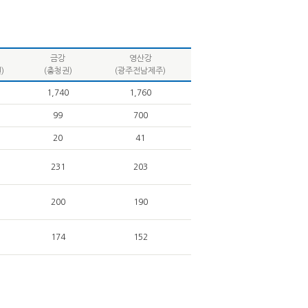
금강
영산강
)
(충청권)
(광주전남제주)
1,740
1,760
99
700
20
41
231
203
200
190
174
152