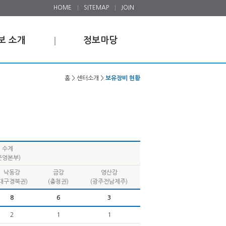
HOME
SITEMAP
JOIN
보 소개
정보마당
홈 > 센터소개 >
보유장비 현황
수계
운영본부)
낙동강
금강
영산강
(대구경북권)
(충청권)
(광주전남제주)
8
6
3
2
1
1