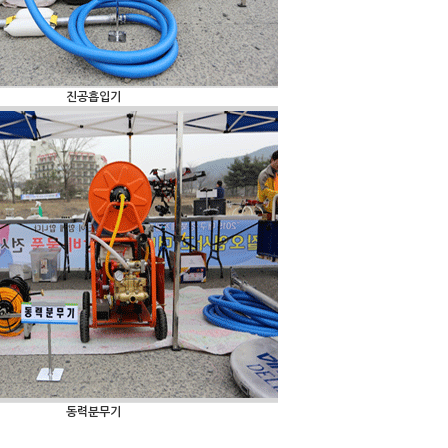
진공흡입기
동력분무기