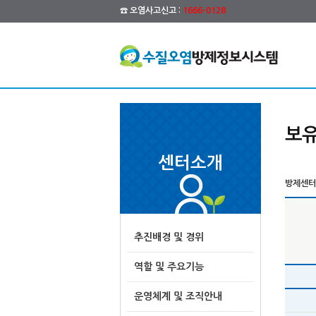
☎ 오염사고신고 :
1666-0128
보유
센터소개
방제센터 
추진배경 및 경위
역할 및 주요기능
운영체계 및 조직안내