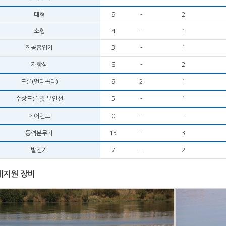
대형
9
-
2
소형
4
-
1
진공흡입기
3
-
1
자항식
8
-
2
드론(멀티콥터)
9
2
1
수상드론 및 무인선
5
-
1
에어텐트
0
-
-
동력분무기
13
-
3
발전기
7
-
2
제지원 장비