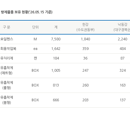
방제물품 보유 현황('26.05.15 기준)
한강
낙동강
구 분
단위
계
(수도권동부)
(대구경북권
오일펜스
M
7,580
1,840
2,240
일회용작업복
ea
1,642
359
484
유처리제
캔
184
36
87
유흡착제
BOX
1,005
247
324
(매트형)
유흡착제
BOX
813
260
163
(롤형)
유흡착제
BOX
666
203
137
(붐형)