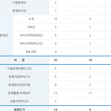
기동방제선
2
-
-
방제바지선
1
-
-
소계
15
-
5
FRP선
3
-
1
방제선
모터고무보트(6인)
5
-
2
모터고무보트(2인)
3
-
1
RIB 보트
4
-
1
차 량
30
-
16
기동방제차량(3.5t)
5
-
1
방제지원트럭(1t)
5
-
2
방제장비견인차량
6
-
2
방제물품 트레일러
11
-
11
전동지게차(2t)
3
-
-
유회수기
24
-
6