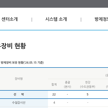
센터소개
시스템 소개
방제정
장비 현황
방제장비 보유 현황('26.05.15 기준)
(
장비명
총괄
한강
합계
(본사)
(수도권동부)
선 박
22
-
5
수질감시선
4
-
-