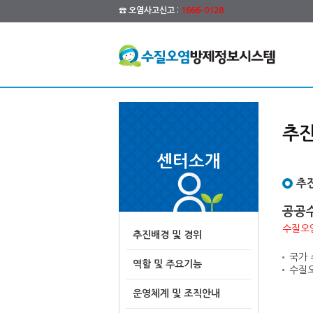
☎ 오염사고신고 :
1666-0128
추진
센터소개
추
공공
수질오염
추진배경 및 경위
국가 
역할 및 주요기능
수질오
운영체계 및 조직안내