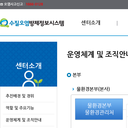
☎ 오염사고신고 :
1666-0128
센터소개
운영체계 및 조직안
센터소개
본부
추진배경 및 경위
역할 및 주요기능
운영체계 및 조직안내