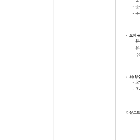
- 
- 
오염 
- 
- 
- 
취/정
- 
- 
다운로드