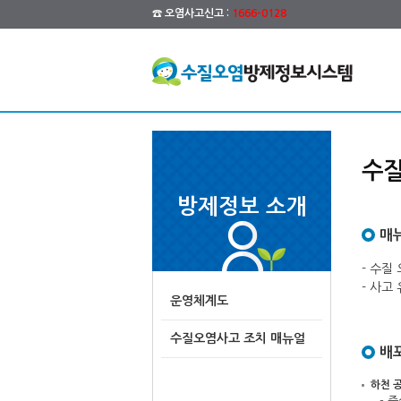
☎ 오염사고신고 :
1666-0128
수질
방제정보 소개
매
- 수질
- 사고
운영체계도
수질오염사고 조치 매뉴얼
배
하천 
- 