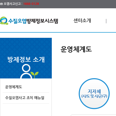
☎ 오염사고신고 :
1666-0128
센터소개
운영체계도
방제정보 소개
운영체계도
수질오염사고 조치 매뉴얼