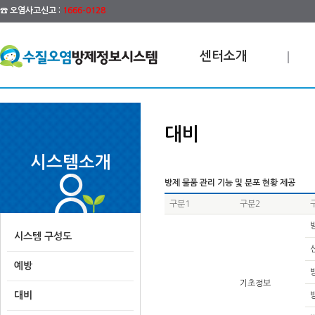
☎ 오염사고신고 :
1666-0128
센터소개
대비
시스템소개
방제 물품 관리 기능 및 분포 현황 제공
구분1
구분2
시스템 구성도
예방
기초정보
대비