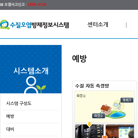
☎ 오염사고신고 :
1666-0128
센터소개
예방
시스템소개
시스템 구성도
예방
대비