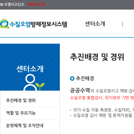
☎ 오염사고신고 :
1666-0128
센터소개
추진배경 및 경위
센터소개
추진배경
공공수역
의 수질오염사고 예방·감
수질오염 통합감시, 위치정보 기반 
추진배경 및 경위
국가 수질 자동 측정망, 수질TMS,
역할 및 주요기능
수질오염 감시 예방 및 방제지원을 
운영체계 및 조직안내