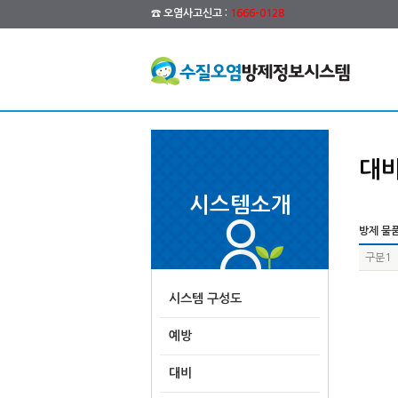
☎ 오염사고신고 :
1666-0128
대
시스템소개
방제 물품
구분1
시스템 구성도
예방
대비