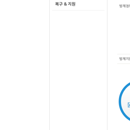
복구 & 지원
방제정
방제지