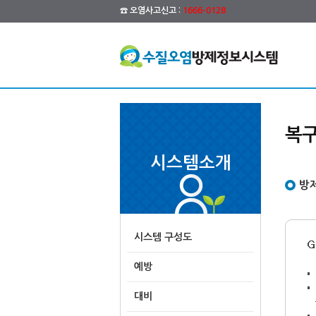
☎ 오염사고신고 :
1666-0128
복구
시스템소개
방제
시스템 구성도
예방
대비