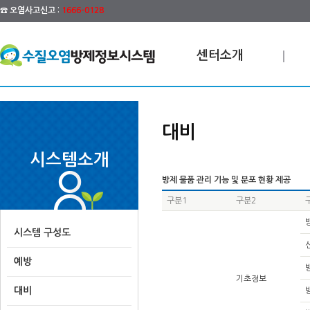
☎ 오염사고신고 :
1666-0128
센터소개
대비
시스템소개
방제 물품 관리 기능 및 분포 현황 제공
구분1
구분2
시스템 구성도
예방
기초정보
대비