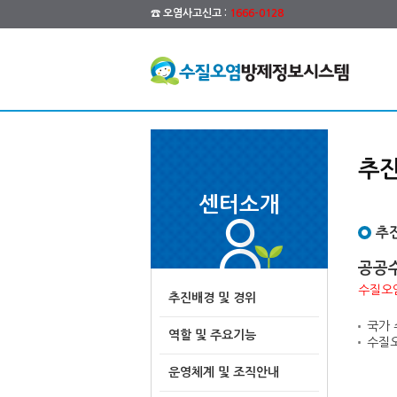
☎ 오염사고신고 :
1666-0128
추진
센터소개
추
공공
수질오염
추진배경 및 경위
국가 
역할 및 주요기능
수질오
운영체계 및 조직안내