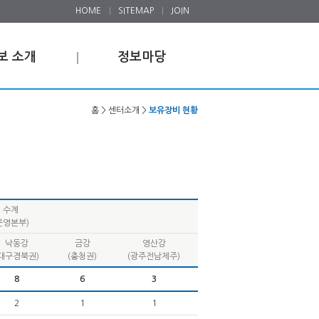
HOME
SITEMAP
JOIN
보 소개
정보마당
홈 > 센터소개 >
보유장비 현황
수계
운영본부)
낙동강
금강
영산강
(대구경북권)
(충청권)
(광주전남제주)
8
6
3
2
1
1