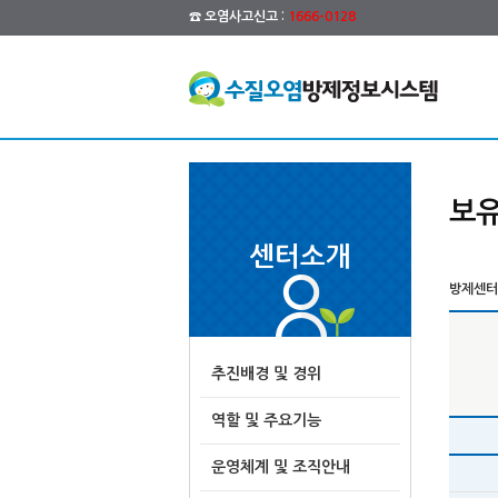
☎ 오염사고신고 :
1666-0128
보유
센터소개
방제센터 
추진배경 및 경위
역할 및 주요기능
운영체계 및 조직안내