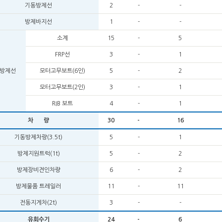
기동방제선
2
-
-
방제바지선
1
-
-
소계
15
-
5
FRP선
3
-
1
방제선
모터고무보트(6인)
5
-
2
모터고무보트(2인)
3
-
1
RIB 보트
4
-
1
차 량
30
-
16
기동방제차량(3.5t)
5
-
1
방제지원트럭(1t)
5
-
2
방제장비견인차량
6
-
2
방제물품 트레일러
11
-
11
전동지게차(2t)
3
-
-
유회수기
24
-
6