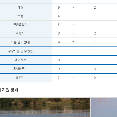
대형
9
-
2
소형
4
-
1
진공흡입기
3
-
1
자항식
8
-
2
드론(멀티콥터)
9
2
1
수상드론 및 무인선
5
-
1
에어텐트
0
-
-
동력분무기
13
-
3
발전기
7
-
2
제지원 장비