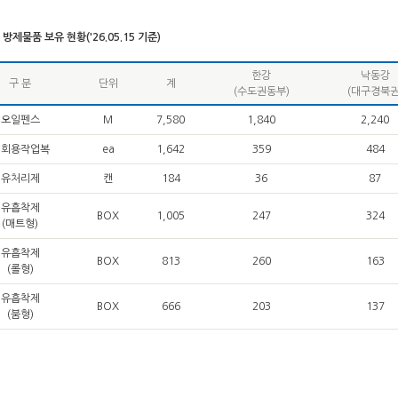
방제물품 보유 현황('26.05.15 기준)
한강
낙동강
구 분
단위
계
(수도권동부)
(대구경북권
오일펜스
M
7,580
1,840
2,240
일회용작업복
ea
1,642
359
484
유처리제
캔
184
36
87
유흡착제
BOX
1,005
247
324
(매트형)
유흡착제
BOX
813
260
163
(롤형)
유흡착제
BOX
666
203
137
(붐형)