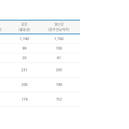
금강
영산강
)
(충청권)
(광주전남제주)
1,740
1,760
99
700
20
41
231
203
200
190
174
152