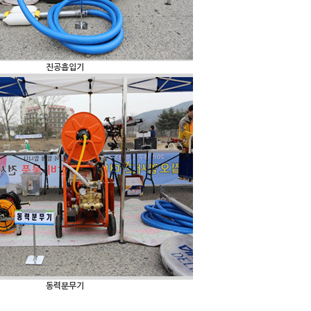
진공흡입기
동력분무기