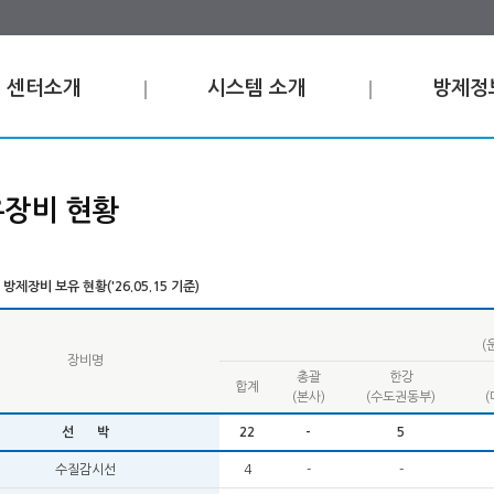
센터소개
시스템 소개
방제정
장비 현황
방제장비 보유 현황('26.05.15 기준)
(
장비명
총괄
한강
합계
(본사)
(수도권동부)
선 박
22
-
5
수질감시선
4
-
-