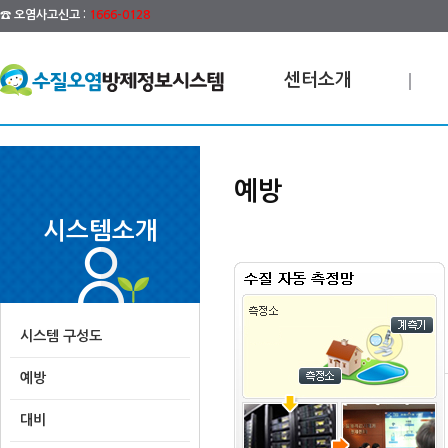
☎ 오염사고신고 :
1666-0128
센터소개
예방
시스템소개
시스템 구성도
예방
대비