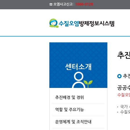
☎ 오염사고신고 :
1666-0128
추진
센터소개
추
공공
수질오염
추진배경 및 경위
국가 
역할 및 주요기능
수질오
운영체계 및 조직안내