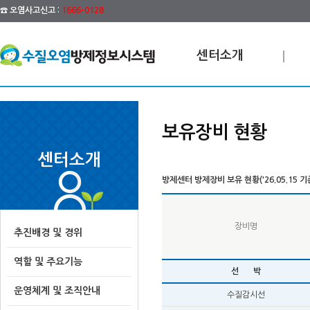
☎ 오염사고신고 :
1666-0128
센터소개
보유장비 현황
센터소개
방제센터 방제장비 보유 현황('26.05.15 기
장비명
추진배경 및 경위
역할 및 주요기능
선 박
운영체계 및 조직안내
수질감시선