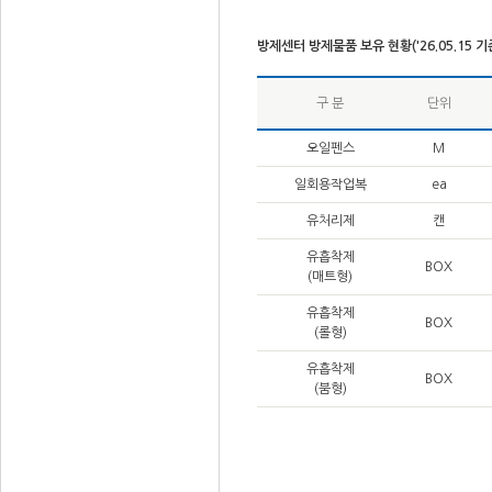
방제센터 방제물품 보유 현황('26.05.15 기
구 분
단위
오일펜스
M
일회용작업복
ea
유처리제
캔
유흡착제
BOX
(매트형)
유흡착제
BOX
(롤형)
유흡착제
BOX
(붐형)