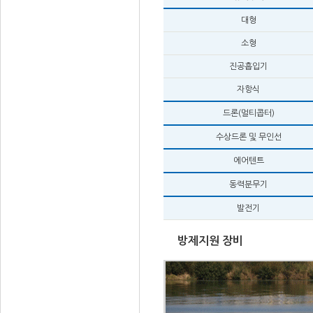
대형
소형
진공흡입기
자항식
드론(멀티콥터)
수상드론 및 무인선
에어텐트
동력분무기
발전기
방제지원 장비