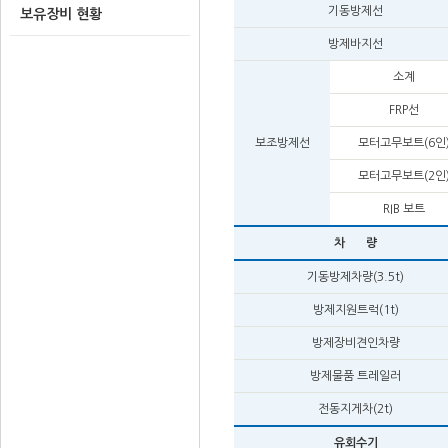
기동방제선
보유장비 현황
방제바지선
소계
FRP선
보조방제선
모터고무보트(6인
모터고무보트(2인
RIB 보트
차 량
기동방제차량(3.5t)
방제지원트럭(1t)
방제장비견인차량
방제물품 트레일러
전동지게차(2t)
유회수기