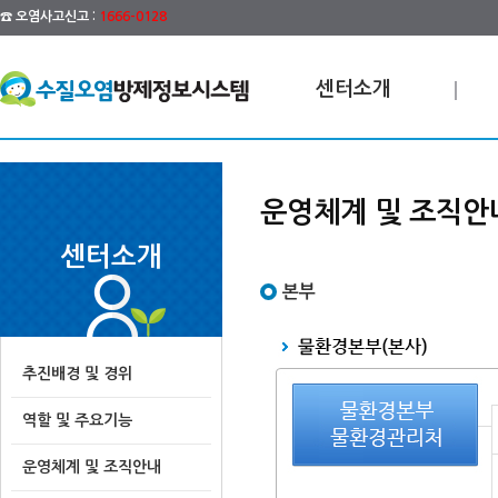
☎ 오염사고신고 :
1666-0128
센터소개
운영체계 및 조직안
센터소개
본부
추진배경 및 경위
역할 및 주요기능
운영체계 및 조직안내