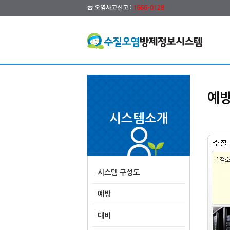
☎ 오염사고신고 :
1666-0128
예
시스템소개
시스템 구성도
예방
대비