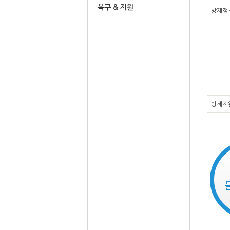
복구 & 지원
방제정
방제지