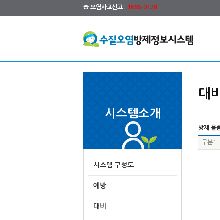
☎ 오염사고신고 :
1666-0128
대
시스템소개
방제 물품
구분1
시스템 구성도
예방
대비