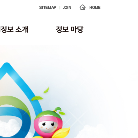
SITEMAP
JOIN
HOME
정보 소개
정보 마당
운영 체계도
공지사항
고 조치 메뉴얼
FAQ
자료실
수질오염 사고·지원 갤러리
방제훈련 갤러리
보도자료
교육·훈련 영상