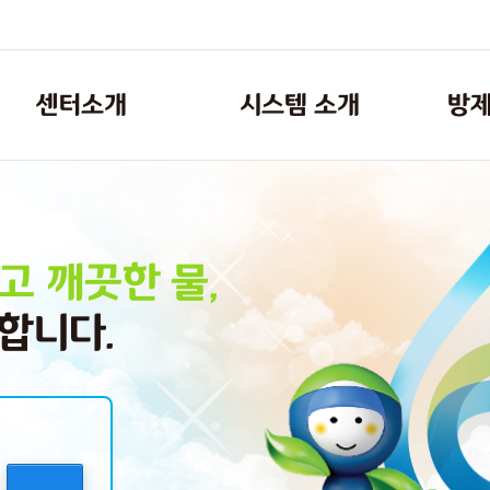
센터소개
시스템 소개
방제
추진 배경 및 경위
시스템구성도
역할 및 주요 기능
예방
오염사
고 깨끗한 물,
운영 체계 및 조직 안내
대비
보유 장비 현황
복구 & 지원
합니다.