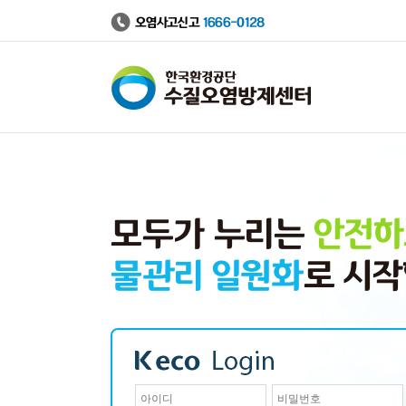
오염사고신고
1666-0128
수
질
오
염
방
제
정
보
시
스
템
모두가 누리는
안전하
물관리 일원화
로 시작