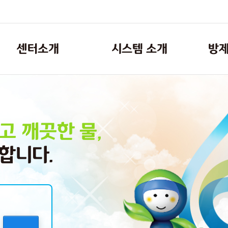
센터소개
시스템 소개
방제
추진 배경 및 경위
시스템구성도
역할 및 주요 기능
예방
오염사
고 깨끗한 물,
운영 체계 및 조직 안내
대비
보유 장비 현황
복구 & 지원
합니다.