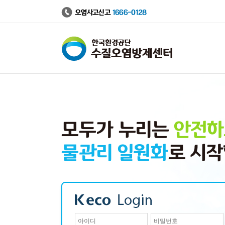
오염사고신고
1666-0128
수
질
오
염
방
제
정
보
시
스
템
모두가 누리는
안전하
물관리 일원화
로 시작