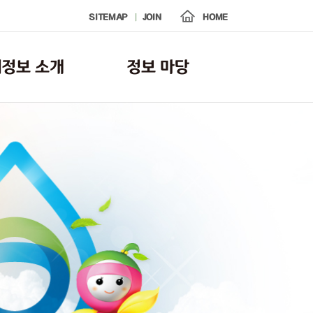
SITEMAP
JOIN
HOME
정보 소개
정보 마당
운영 체계도
공지사항
고 조치 메뉴얼
FAQ
자료실
수질오염 사고·지원 갤러리
방제훈련 갤러리
보도자료
교육·훈련 영상