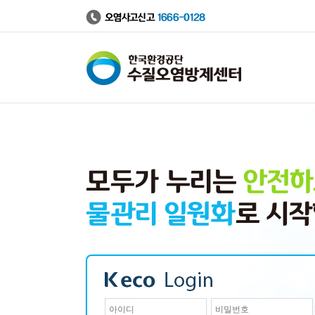
오염사고신고
1666-0128
수
질
오
염
방
제
정
보
시
스
템
모두가 누리는
안전하
물관리 일원화
로 시작