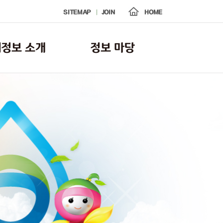
SITEMAP
JOIN
HOME
정보 소개
정보 마당
운영 체계도
공지사항
고 조치 메뉴얼
FAQ
자료실
수질오염 사고·지원 갤러리
방제훈련 갤러리
보도자료
교육·훈련 영상