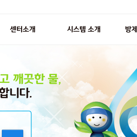
센터소개
시스템 소개
방제
추진 배경 및 경위
시스템구성도
역할 및 주요 기능
예방
오염사
고 깨끗한 물,
운영 체계 및 조직 안내
대비
보유 장비 현황
복구 & 지원
합니다.