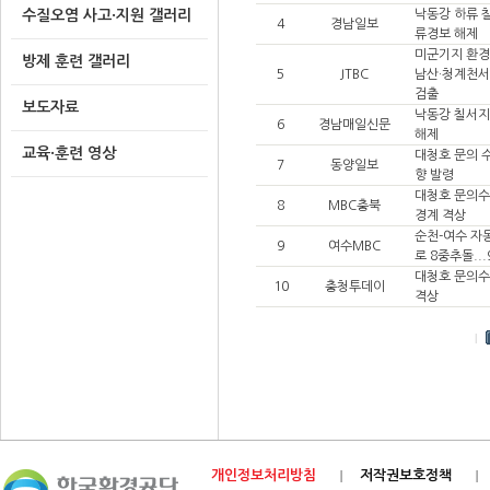
수질오염 사고·지원 갤러리
낙동강 하류 
4
경남일보
류경보 해제
미군기지 환
방제 훈련 갤러리
5
JTBC
남산·청계천서
검출
보도자료
낙동강 칠서지
6
경남매일신문
해제
교육·훈련 영상
대청호 문의 수
7
동양일보
향 발령
대청호 문의수
8
MBC충북
경계 격상
순천-여수 자
9
여수MBC
로 8중추돌..
대청호 문의수
10
충청투데이
격상
개인정보처리방침
저작권보호정책