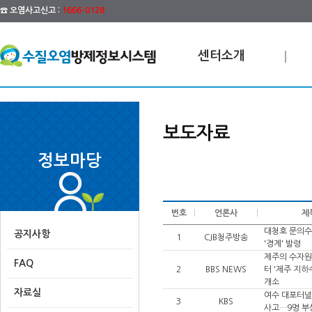
☎ 오염사고신고 :
1666-0128
센터소개
보도자료
정보마당
번호
언론사
제
대청호 문의수
공지사항
1
CJB청주방송
'경계' 발령
제주의 수자원
FAQ
2
BBS NEWS
터 '제주 지
개소
자료실
여수 대포터널
3
KBS
사고…9명 부